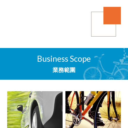
Business Scope
業務範圍