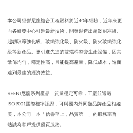
本公司經營尼龍複合工程塑料將近40年經驗，近年來更
向各研發中心引進最新技術，開發製造出超韌耐寒級、
超韌玻纖強化級、玻纖強化級、防火級、防火玻纖強化
級等新產品。更引進先進的雙螺桿整套生產設備，因其
散佈均勻，穩定性高，且能提高產量，降低成本，進而
達到最佳的經濟效益。
REENI尼龍系列產品，質量穩定可靠，工廠並通過
ISO9001國際標準認證，可與國內外同類品牌產品相媲
美，本公司一本「信譽至上，品質第一」的服務宗旨，
熱誠為客戶提供優質服務。